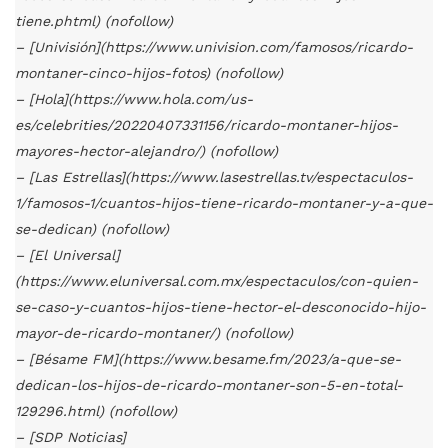
tiene.phtml) (nofollow)
– [Univisión](https://www.univision.com/famosos/ricardo-
montaner-cinco-hijos-fotos) (nofollow)
– [Hola](https://www.hola.com/us-
es/celebrities/20220407331156/ricardo-montaner-hijos-
mayores-hector-alejandro/) (nofollow)
– [Las Estrellas](https://www.lasestrellas.tv/espectaculos-
1/famosos-1/cuantos-hijos-tiene-ricardo-montaner-y-a-que-
se-dedican) (nofollow)
– [El Universal]
(https://www.eluniversal.com.mx/espectaculos/con-quien-
se-caso-y-cuantos-hijos-tiene-hector-el-desconocido-hijo-
mayor-de-ricardo-montaner/) (nofollow)
– [Bésame FM](https://www.besame.fm/2023/a-que-se-
dedican-los-hijos-de-ricardo-montaner-son-5-en-total-
129296.html) (nofollow)
– [SDP Noticias]