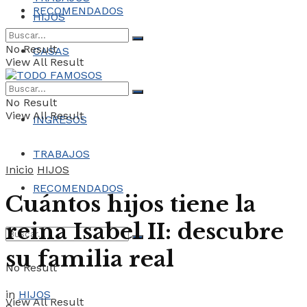
RECOMENDADOS
HIJOS
No Result
CASAS
View All Result
COCHES
No Result
View All Result
INGRESOS
TRABAJOS
Inicio
HIJOS
RECOMENDADOS
Cuántos hijos tiene la
reina Isabel II: descubre
su familia real
No Result
in
HIJOS
View All Result