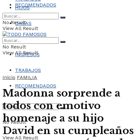
RECOMENDADOS
HIJOS
No Result
CASAS
View All Result
COCHES
No Result
View All Result
INGRESOS
TRABAJOS
Inicio
FAMILIA
RECOMENDADOS
Madonna sorprende a
todos con emotivo
homenaje a su hijo
No Result
David en su cumpleaños
View All Result