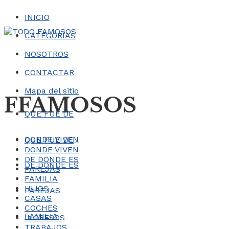
INICIO
CATEGORÍAS
NOSOTROS
CONTACTAR
Mapa del sitio
FFAMOSOS
QUE FUE DE
DONDE VIVEN
QUE FUE DE
DONDE VIVEN
DE DONDE ES
DE DONDE ES
PAREJAS
FAMILIA
HIJOS
PAREJAS
CASAS
COCHES
FAMILIA
INGRESOS
TRABAJOS