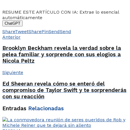
RESUME ESTE ARTÍCULO CON IA: Extrae lo esencial
automáticamente
ChatGPT
Share
Tweet
Share
Pin
Send
Send
Anterior
Brooklyn Beckham revela la verdad sobre la
pelea familiar y sorprende con sus elogios a
Nicola Peltz
Siguiente
Ed Sheeran revela cómo se enteró del
compromiso de Taylor Swift y te sorprenderás
con su reacción
Entradas
Relacionadas