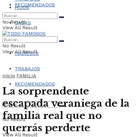
RECOMENDADOS
HIJOS
No Result
CASAS
View All Result
COCHES
No Result
View All Result
INGRESOS
TRABAJOS
Inicio
FAMILIA
RECOMENDADOS
La sorprendente
escapada veraniega de la
familia real que no
No Result
querrás perderte
View All Result