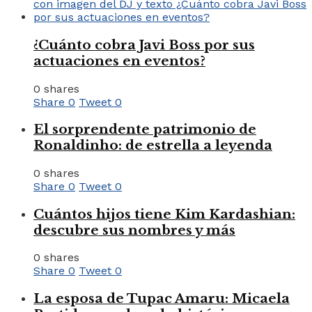
¿Cuánto cobra Javi Boss por sus
actuaciones en eventos?
0 shares
Share
0
Tweet
0
El sorprendente patrimonio de
Ronaldinho: de estrella a leyenda
0 shares
Share
0
Tweet
0
Cuántos hijos tiene Kim Kardashian:
descubre sus nombres y más
0 shares
Share
0
Tweet
0
La esposa de Tupac Amaru: Micaela