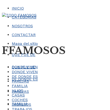
INICIO
CATEGORÍAS
NOSOTROS
CONTACTAR
Mapa del sitio
FFAMOSOS
QUE FUE DE
DONDE VIVEN
QUE FUE DE
DONDE VIVEN
DE DONDE ES
DE DONDE ES
PAREJAS
FAMILIA
HIJOS
PAREJAS
CASAS
COCHES
FAMILIA
INGRESOS
TRABAJOS