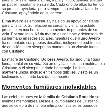
pareja. Sus hermanos, Elma, Kátia y Hugo, también juegan
un papel importante en su vida. Cada uno de ellos ha tenido
su propia trayectoria, pero siempre han estado al lado de
Cristiano, apoyándolo en su carrera.
Elma Aveiro
es empresaria y ha sido un apoyo constante
para Cristiano. Su relación es cercana, y ella ha estado
presente en muchos de los momentos importantes de su
vida. Por otro lado,
Kátia Aveiro
es cantante y defensora de
su hermano en redes sociales, mientras que
Hugo Aveiro
ha enfrentado sus propios desafíos, incluyendo problemas
de adicción, pero siempre ha mantenido un vínculo fuerte
con Cristiano.
La madre de Cristiano,
Dolores Aveiro
, ha sido una figura
fundamental en su vida. Su amor y sacrificio han moldeado a
Cristiano, y él siempre le rinde homenaje. La familia se
mantiene unida, incluso en tiempos difíciles, y esto es un
testimonio del fuerte lazo que comparten.
Momentos familiares inolvidables
Las celebraciones en la
familia de Cristiano Ronaldo
son
eventos memorables. Desde el cumpleaños de Cristiano,
que se celebra de manera íntima con sus seres queridos,