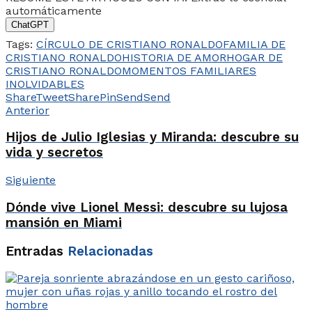
automáticamente
ChatGPT
Tags:
CÍRCULO DE CRISTIANO RONALDO
FAMILIA DE
CRISTIANO RONALDO
HISTORIA DE AMOR
HOGAR DE
CRISTIANO RONALDO
MOMENTOS FAMILIARES
INOLVIDABLES
Share
Tweet
Share
Pin
Send
Send
Anterior
Hijos de Julio Iglesias y Miranda: descubre su
vida y secretos
Siguiente
Dónde vive Lionel Messi: descubre su lujosa
mansión en Miami
Entradas
Relacionadas