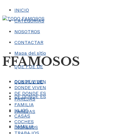
INICIO
CATEGORÍAS
NOSOTROS
CONTACTAR
Mapa del sitio
FFAMOSOS
QUE FUE DE
DONDE VIVEN
QUE FUE DE
DONDE VIVEN
DE DONDE ES
DE DONDE ES
PAREJAS
FAMILIA
HIJOS
PAREJAS
CASAS
COCHES
FAMILIA
INGRESOS
TRABAJOS