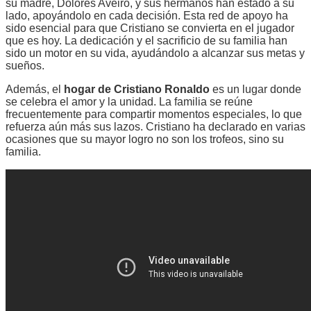
su madre, Dolores Aveiro, y sus hermanos han estado a su
lado, apoyándolo en cada decisión. Esta red de apoyo ha
sido esencial para que Cristiano se convierta en el jugador
que es hoy. La dedicación y el sacrificio de su familia han
sido un motor en su vida, ayudándolo a alcanzar sus metas y
sueños.
Además, el
hogar de Cristiano Ronaldo
es un lugar donde
se celebra el amor y la unidad. La familia se reúne
frecuentemente para compartir momentos especiales, lo que
refuerza aún más sus lazos. Cristiano ha declarado en varias
ocasiones que su mayor logro no son los trofeos, sino su
familia.