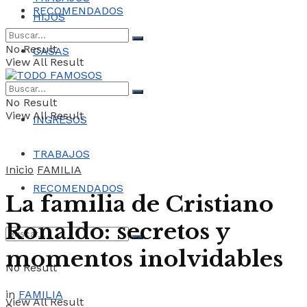
RECOMENDADOS
HIJOS
No Result
CASAS
View All Result
COCHES
No Result
View All Result
INGRESOS
TRABAJOS
Inicio
FAMILIA
RECOMENDADOS
La familia de Cristiano
Ronaldo: secretos y
momentos inolvidables
No Result
in
FAMILIA
View All Result