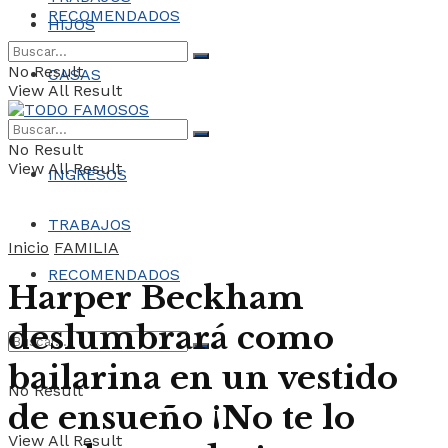
RECOMENDADOS
HIJOS
No Result
CASAS
View All Result
COCHES
No Result
View All Result
INGRESOS
TRABAJOS
Inicio
FAMILIA
RECOMENDADOS
Harper Beckham
deslumbrará como
bailarina en un vestido
No Result
de ensueño ¡No te lo
View All Result