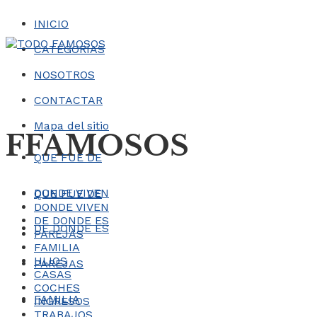
INICIO
CATEGORÍAS
NOSOTROS
CONTACTAR
Mapa del sitio
FFAMOSOS
QUE FUE DE
DONDE VIVEN
QUE FUE DE
DONDE VIVEN
DE DONDE ES
DE DONDE ES
PAREJAS
FAMILIA
HIJOS
PAREJAS
CASAS
COCHES
FAMILIA
INGRESOS
TRABAJOS