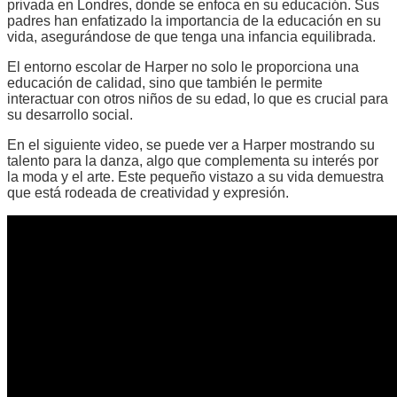
privada en Londres, donde se enfoca en su educación. Sus
padres han enfatizado la importancia de la educación en su
vida, asegurándose de que tenga una infancia equilibrada.
El entorno escolar de Harper no solo le proporciona una
educación de calidad, sino que también le permite
interactuar con otros niños de su edad, lo que es crucial para
su desarrollo social.
En el siguiente video, se puede ver a Harper mostrando su
talento para la danza, algo que complementa su interés por
la moda y el arte. Este pequeño vistazo a su vida demuestra
que está rodeada de creatividad y expresión.