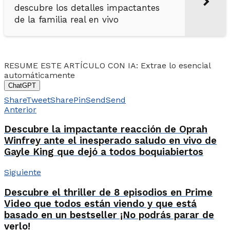
descubre los detalles impactantes
de la familia real en vivo
RESUME ESTE ARTÍCULO CON IA: Extrae lo esencial
automáticamente
ChatGPT
Share
Tweet
Share
Pin
Send
Send
Anterior
Descubre la impactante reacción de Oprah
Winfrey ante el inesperado saludo en vivo de
Gayle King que dejó a todos boquiabiertos
Siguiente
Descubre el thriller de 8 episodios en Prime
Video que todos están viendo y que está
basado en un bestseller ¡No podrás parar de
verlo!