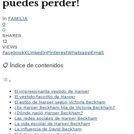
puedes perder!
in
FAMILIA
0
0
SHARES
12
VIEWS
Facebook
X
Linkedin
Pinterest
Whatsapp
Email
📋 Índice de contenidos
El impresionante vestido de Harper
El vestido favorito de Harper
El estilo de Harper según Victoria Beckham
¿Es Harper Beckham hija de Victoria Beckham?
¿Dónde nació Harper Beckham?
Las redes sociales de Harper Beckham
La vida escolar de Harper Beckham
La influencia de David Beckham