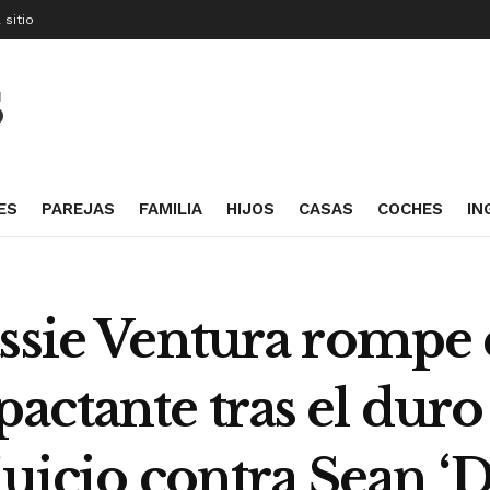
 sitio
S
ES
PAREJAS
FAMILIA
HIJOS
CASAS
COCHES
IN
ssie Ventura rompe e
actante tras el duro
 juicio contra Sean 