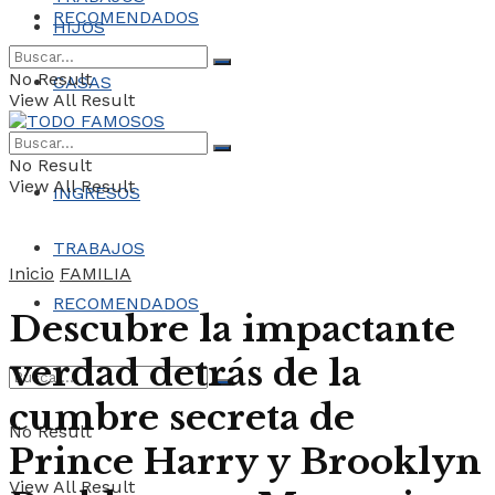
RECOMENDADOS
HIJOS
No Result
CASAS
View All Result
COCHES
No Result
View All Result
INGRESOS
TRABAJOS
Inicio
FAMILIA
RECOMENDADOS
Descubre la impactante
verdad detrás de la
cumbre secreta de
No Result
Prince Harry y Brooklyn
View All Result