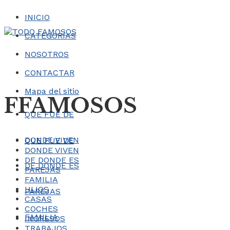
INICIO
CATEGORÍAS
NOSOTROS
CONTACTAR
Mapa del sitio
FFAMOSOS
QUE FUE DE
DONDE VIVEN
QUE FUE DE
DONDE VIVEN
DE DONDE ES
DE DONDE ES
PAREJAS
FAMILIA
HIJOS
PAREJAS
CASAS
COCHES
FAMILIA
INGRESOS
TRABAJOS