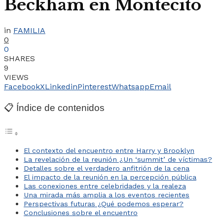
Beckham en Montecito
in
FAMILIA
0
0
SHARES
9
VIEWS
Facebook
X
Linkedin
Pinterest
Whatsapp
Email
📋 Índice de contenidos
El contexto del encuentro entre Harry y Brooklyn
La revelación de la reunión ¿Un ‘summit’ de víctimas?
Detalles sobre el verdadero anfitrión de la cena
El impacto de la reunión en la percepción pública
Las conexiones entre celebridades y la realeza
Una mirada más amplia a los eventos recientes
Perspectivas futuras ¿Qué podemos esperar?
Conclusiones sobre el encuentro