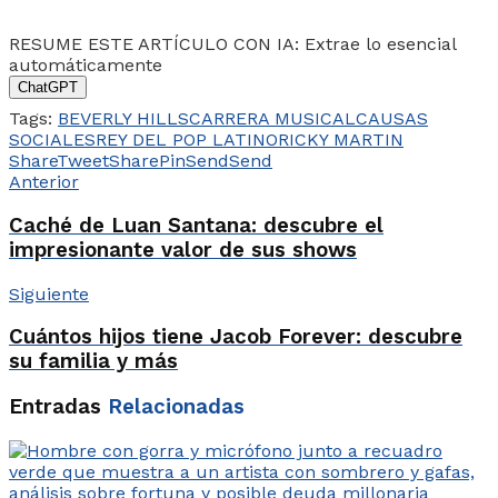
RESUME ESTE ARTÍCULO CON IA: Extrae lo esencial
automáticamente
ChatGPT
Tags:
BEVERLY HILLS
CARRERA MUSICAL
CAUSAS
SOCIALES
REY DEL POP LATINO
RICKY MARTIN
Share
Tweet
Share
Pin
Send
Send
Anterior
Caché de Luan Santana: descubre el
impresionante valor de sus shows
Siguiente
Cuántos hijos tiene Jacob Forever: descubre
su familia y más
Entradas
Relacionadas