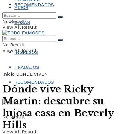
RECOMENDADOS
HIJOS
No Result
CASAS
View All Result
COCHES
No Result
View All Result
INGRESOS
TRABAJOS
Inicio
DONDE VIVEN
RECOMENDADOS
Dónde vive Ricky
Martin: descubre su
lujosa casa en Beverly
No Result
Hills
View All Result