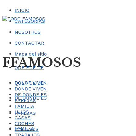
INICIO
CATEGORÍAS
NOSOTROS
CONTACTAR
Mapa del sitio
FFAMOSOS
QUE FUE DE
DONDE VIVEN
QUE FUE DE
DONDE VIVEN
DE DONDE ES
DE DONDE ES
PAREJAS
FAMILIA
HIJOS
PAREJAS
CASAS
COCHES
FAMILIA
INGRESOS
TRABAJOS