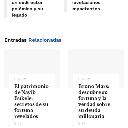
un exdirector
revelaciones
polémico y su
impactantes
legado
Entradas
Relacionadas
DINERO
DINERO
El patrimonio
Bruno Mars:
de Nayib
descubre su
Bukele:
fortuna y la
secretos de su
verdad sobre
fortuna
su deuda
revelados
millonaria
24
37