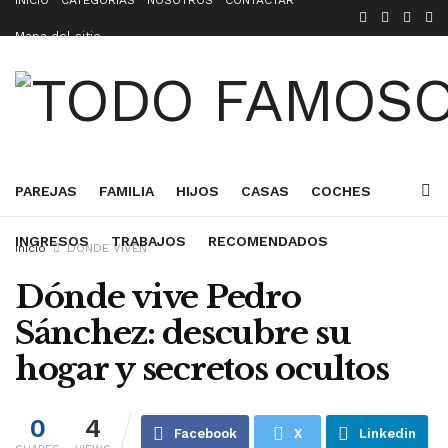
INICIO
CATEGORÍAS
NOSOTROS
CONTACTAR
Mapa del sitio
QUE FUE DE
DONDE VIVEN
DE DONDE ES
PAREJAS
FAMILIA
HIJOS
CASAS
COCHES
INGRESOS
TRABAJOS
RECOMENDADOS
Inicio
DONDE VIVEN
Dónde vive Pedro
Sánchez: descubre su
hogar y secretos ocultos
0
4
Facebook
X
Linkedin