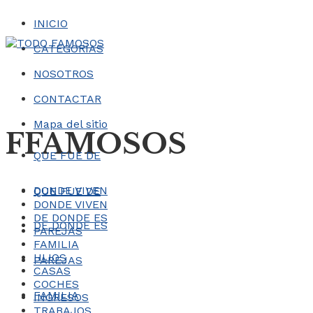
INICIO
CATEGORÍAS
NOSOTROS
CONTACTAR
Mapa del sitio
FFAMOSOS
QUE FUE DE
DONDE VIVEN
QUE FUE DE
DONDE VIVEN
DE DONDE ES
DE DONDE ES
PAREJAS
FAMILIA
HIJOS
PAREJAS
CASAS
COCHES
FAMILIA
INGRESOS
TRABAJOS