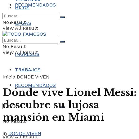
RECOMENDADOS
HIJOS
No Result
CASAS
View All Result
COCHES
No Result
View All Result
INGRESOS
TRABAJOS
Inicio
DONDE VIVEN
RECOMENDADOS
Dónde vive Lionel Messi:
descubre su lujosa
mansión en Miami
No Result
in
DONDE VIVEN
View All Result