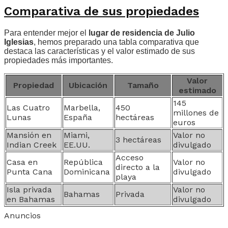
Comparativa de sus propiedades
Para entender mejor el
lugar de residencia de Julio
Iglesias
, hemos preparado una tabla comparativa que
destaca las características y el valor estimado de sus
propiedades más importantes.
Valor
Propiedad
Ubicación
Tamaño
estimado
145
Las Cuatro
Marbella,
450
millones de
Lunas
España
hectáreas
euros
Mansión en
Miami,
Valor no
3 hectáreas
Indian Creek
EE.UU.
divulgado
Acceso
Casa en
República
Valor no
directo a la
Punta Cana
Dominicana
divulgado
playa
Isla privada
Valor no
Bahamas
Privada
en Bahamas
divulgado
Anuncios