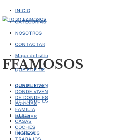
INICIO
CATEGORÍAS
NOSOTROS
CONTACTAR
Mapa del sitio
FFAMOSOS
QUE FUE DE
DONDE VIVEN
QUE FUE DE
DONDE VIVEN
DE DONDE ES
DE DONDE ES
PAREJAS
FAMILIA
HIJOS
PAREJAS
CASAS
COCHES
FAMILIA
INGRESOS
TRABAJOS