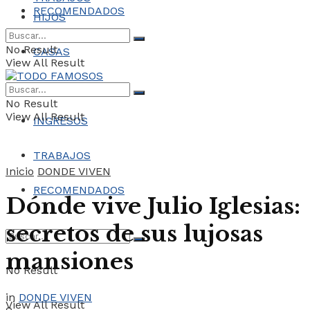
RECOMENDADOS
HIJOS
No Result
CASAS
View All Result
COCHES
No Result
View All Result
INGRESOS
TRABAJOS
Inicio
DONDE VIVEN
RECOMENDADOS
Dónde vive Julio Iglesias:
secretos de sus lujosas
mansiones
No Result
in
DONDE VIVEN
View All Result