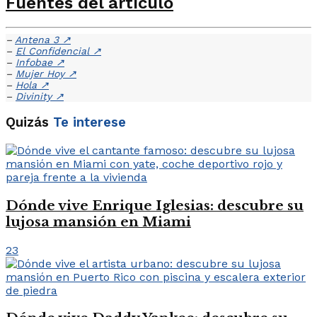
Fuentes del artículo
–
Antena 3
↗
–
El Confidencial
↗
–
Infobae
↗
–
Mujer Hoy
↗
–
Hola
↗
–
Divinity
↗
Quizás
Te interese
Dónde vive Enrique Iglesias: descubre su
lujosa mansión en Miami
23