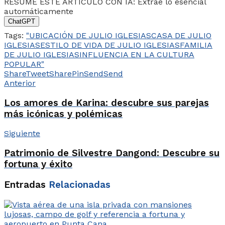
RESUME ESTE ARTÍCULO CON IA: Extrae lo esencial
automáticamente
ChatGPT
Tags:
"UBICACIÓN DE JULIO IGLESIAS
CASA DE JULIO
IGLESIAS
ESTILO DE VIDA DE JULIO IGLESIAS
FAMILIA
DE JULIO IGLESIAS
INFLUENCIA EN LA CULTURA
POPULAR"
Share
Tweet
Share
Pin
Send
Send
Anterior
Los amores de Karina: descubre sus parejas
más icónicas y polémicas
Siguiente
Patrimonio de Silvestre Dangond: Descubre su
fortuna y éxito
Entradas
Relacionadas