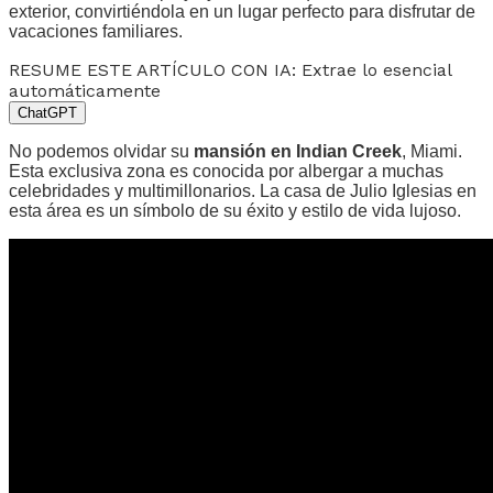
exterior, convirtiéndola en un lugar perfecto para disfrutar de
vacaciones familiares.
RESUME ESTE ARTÍCULO CON IA: Extrae lo esencial
automáticamente
ChatGPT
No podemos olvidar su
mansión en Indian Creek
, Miami.
Esta exclusiva zona es conocida por albergar a muchas
celebridades y multimillonarios. La casa de Julio Iglesias en
esta área es un símbolo de su éxito y estilo de vida lujoso.