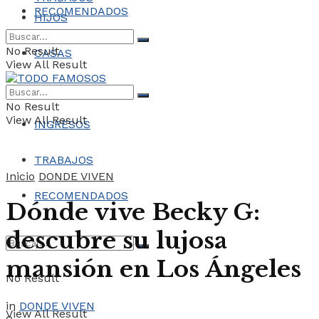
RECOMENDADOS
HIJOS
No Result
CASAS
View All Result
COCHES
No Result
View All Result
INGRESOS
TRABAJOS
Inicio
DONDE VIVEN
RECOMENDADOS
Dónde vive Becky G:
descubre su lujosa
mansión en Los Ángeles
No Result
in
DONDE VIVEN
View All Result