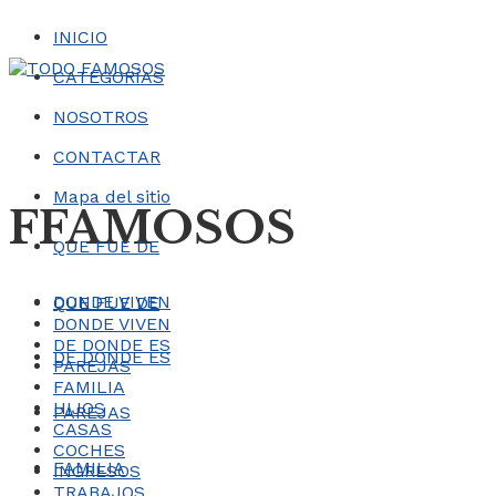
INICIO
CATEGORÍAS
NOSOTROS
CONTACTAR
Mapa del sitio
FFAMOSOS
QUE FUE DE
DONDE VIVEN
QUE FUE DE
DONDE VIVEN
DE DONDE ES
DE DONDE ES
PAREJAS
FAMILIA
HIJOS
PAREJAS
CASAS
COCHES
FAMILIA
INGRESOS
TRABAJOS