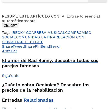
RESUME ESTE ARTÍCULO CON IA: Extrae lo esencial
automáticamente
ChatGPT
Tags:
BECKY G
CARRERA MUSICAL
COMPROMISO
SOCIAL
COMUNIDAD LATINA
RELACIÓN CON
SEBASTIÁN LLETGET
Share
Tweet
Share
Pin
Send
Send
Anterior
El amor de Bad Bunny: descubre todas sus
parejas famosas
Siguiente
¿Cuánto cobra Oceánica? Descubre los
precios de la rehabilitación
Entradas
Relacionadas