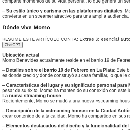
comparte momentos de su vida personal, lo que genera un sent
–
Su estilo único y carisma en las plataformas digitales
: M
convierte en un streamer atractivo para una amplia audiencia.
Dónde vive Momo
RESUME ESTE ARTÍCULO CON IA: Extrae lo esencial au
ChatGPT
Ubicación actual
Momo Benavides actualmente reside en el barrio 19 de Febrero 
–
Detalles sobre el barrio 19 de Febrero en La Plata
: Este 
es donde creció y donde construyó su casa familiar, lo que le 
–
Características del lugar y su significado personal par
pesar de su éxito, Momo ha mantenido su conexión con este lug
La nueva streaming house
Recientemente, Momo se mudó a una nueva «streaming house»
–
Descripción de la «streaming house» en la Ciudad Aut
crear contenido de alta calidad. Momo ha compartido en sus r
–
Elementos destacados del diseño y la funcionalidad del