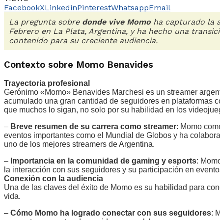
Facebook
X
Linkedin
Pinterest
Whatsapp
Email
La pregunta sobre
donde vive Momo
ha capturado la 
Febrero en La Plata, Argentina, y ha hecho una trans
contenido para su creciente audiencia.
Contexto sobre Momo Benavides
Trayectoria profesional
Gerónimo «Momo» Benavides Marchesi es un streamer argenti
acumulado una gran cantidad de seguidores en plataformas com
que muchos lo sigan, no solo por su habilidad en los videojue
–
Breve resumen de su carrera como streamer
: Momo come
eventos importantes como el Mundial de Globos y ha colaborad
uno de los mejores streamers de Argentina.
–
Importancia en la comunidad de gaming y esports
: Momo
la interacción con sus seguidores y su participación en evento
Conexión con la audiencia
Una de las claves del éxito de Momo es su habilidad para con
vida.
–
Cómo Momo ha logrado conectar con sus seguidores
: 