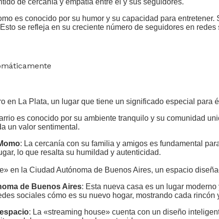
ido de cercanía y empatía entre él y sus seguidores.
omo es conocido por su humor y su capacidad para entretener. S
 Esto se refleja en su creciente número de seguidores en redes 
tomáticamente
en La Plata, un lugar que tiene un significado especial para é
barrio es conocido por su ambiente tranquilo y su comunidad u
da un valor sentimental.
a Momo
: La cercanía con su familia y amigos es fundamental para
ar, lo que resalta su humildad y autenticidad.
 en la Ciudad Autónoma de Buenos Aires, un espacio diseñado
ónoma de Buenos Aires
: Esta nueva casa es un lugar moderno 
edes sociales cómo es su nuevo hogar, mostrando cada rincón y
 espacio
: La «streaming house» cuenta con un diseño inteligen