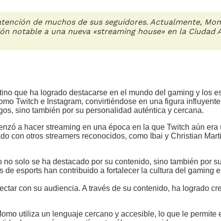
atención de muchos de sus seguidores. Actualmente, Mom
ición notable a una nueva «streaming house» en la Ciuda
no que ha logrado destacarse en el mundo del gaming y los e
o Twitch e Instagram, convirtiéndose en una figura influyente
gos, sino también por su personalidad auténtica y cercana.
nzó a hacer streaming en una época en la que Twitch aún era u
o con otros streamers reconocidos, como Ibai y Christian Marti
 no solo se ha destacado por su contenido, sino también por 
s de esports han contribuido a fortalecer la cultura del gaming 
ectar con su audiencia. A través de su contenido, ha logrado c
Momo utiliza un lenguaje cercano y accesible, lo que le permit