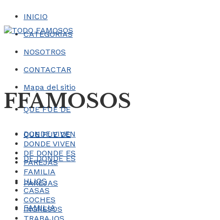
INICIO
CATEGORÍAS
NOSOTROS
CONTACTAR
Mapa del sitio
FFAMOSOS
QUE FUE DE
DONDE VIVEN
QUE FUE DE
DONDE VIVEN
DE DONDE ES
DE DONDE ES
PAREJAS
FAMILIA
HIJOS
PAREJAS
CASAS
COCHES
FAMILIA
INGRESOS
TRABAJOS