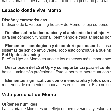
hasta zonas de descanso, cada rincón está pensado para facil
Espacio donde vive Momo
Diseño y características
El diseño de la «streaming house» de Momo refleja su personal
–
Detalles sobre la decoración y el ambiente de trabajo
: M
para ser cómodo y funcional, permitiéndole trabajar largas hor
–
Elementos tecnológicos y de confort que posee
: La cas
sistemas de sonido envolvente. Todo esto contribuye a que M
Set Up de streaming
El «Set Up» de Momo es uno de los aspectos más importantes
–
Descripción del «Set Up» y su importancia para el cont
hasta iluminación profesional. Esto le permite interactuar con
–
Elementos significativos como memorabilia y fotos con
recuerdos de momentos importantes en su carrera. Esto no sol
Vida personal de Momo
Orígenes humildes
La historia de Momo es un reflejo de perseverancia y esfuerzo