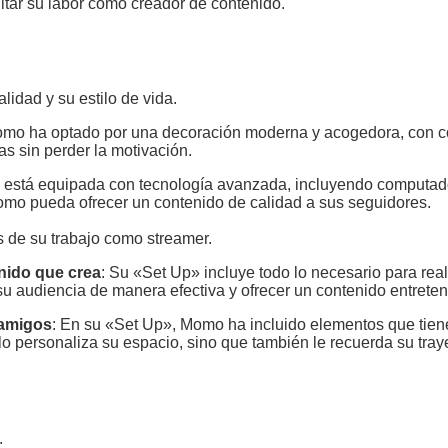
itar su labor como creador de contenido.
idad y su estilo de vida.
omo ha optado por una decoración moderna y acogedora, con col
as sin perder la motivación.
a está equipada con tecnología avanzada, incluyendo computado
omo pueda ofrecer un contenido de calidad a sus seguidores.
 de su trabajo como streamer.
enido que crea
: Su «Set Up» incluye todo lo necesario para rea
 su audiencia de manera efectiva y ofrecer un contenido entreten
 amigos
: En su «Set Up», Momo ha incluido elementos que tiene
o personaliza su espacio, sino que también le recuerda su tray
.