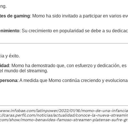
ing.
ntes de gaming
: Momo ha sido invitado a participar en varios e
enimiento
: Su crecimiento en popularidad se debe a su dedicaci
a y éxito.
nidad
: Momo ha demostrado que, con esfuerzo y dedicación, es
 el mundo del streaming.
 persona
: A medida que Momo continúa creciendo y evolucionan
s://www.infobae.com/latinpower/2022/01/16/momo-de-una-infanci
://caras.perfil.com/noticias/actualidad/conoce-la-nueva-strea
ral.com/show/momo-benavides-famoso-streamer-platense-sufre-