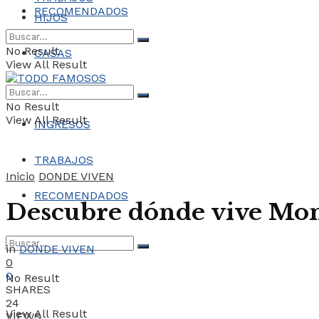
RECOMENDADOS
HIJOS
No Result
CASAS
View All Result
COCHES
No Result
View All Result
INGRESOS
TRABAJOS
Inicio
DONDE VIVEN
RECOMENDADOS
Descubre dónde vive Mom
in
DONDE VIVEN
0
0
No Result
SHARES
24
View All Result
VIEWS