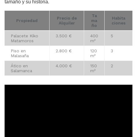
tamaño y su historia.
Ta
Precio de
Habita
Propiedad
ma
Alquiler
ciones
ño
Palacete Kiko
3.500 €
400
5
Matamoros
m²
Piso en
2.800 €
120
3
Malasaña
m²
Ático en
4.000 €
150
2
Salamanca
m²