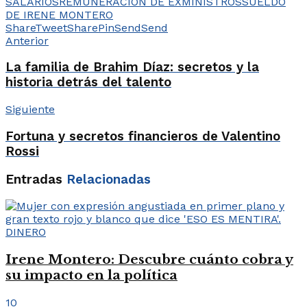
SALARIOS
REMUNERACIÓN DE EXMINISTROS
SUELDO
DE IRENE MONTERO
Share
Tweet
Share
Pin
Send
Send
Anterior
La familia de Brahim Díaz: secretos y la
historia detrás del talento
Siguiente
Fortuna y secretos financieros de Valentino
Rossi
Entradas
Relacionadas
DINERO
Irene Montero: Descubre cuánto cobra y
su impacto en la política
10