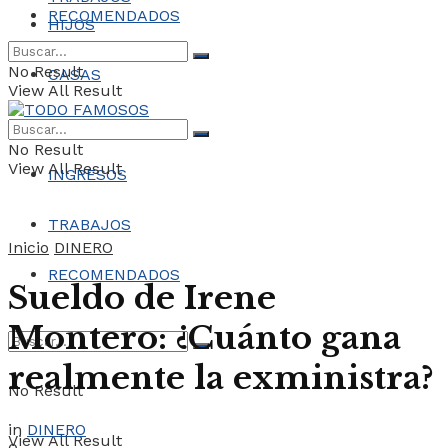
RECOMENDADOS
HIJOS
No Result
CASAS
View All Result
COCHES
No Result
View All Result
INGRESOS
TRABAJOS
Inicio
DINERO
RECOMENDADOS
Sueldo de Irene
Montero: ¿Cuánto gana
realmente la exministra?
No Result
in
DINERO
View All Result