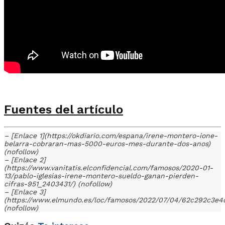
Fuentes del artículo
– [Enlace 1](https://okdiario.com/espana/irene-montero-ione-
belarra-cobraran-mas-5000-euros-mes-durante-dos-anos)
(nofollow)
– [Enlace 2]
(https://www.vanitatis.elconfidencial.com/famosos/2020-01-
13/pablo-iglesias-irene-montero-sueldo-ganan-pierden-
cifras-951_2403431/) (nofollow)
– [Enlace 3]
(https://www.elmundo.es/loc/famosos/2022/07/04/62c292c3e
(nofollow)