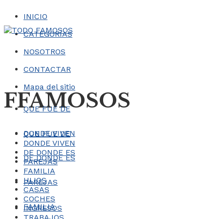
INICIO
CATEGORÍAS
NOSOTROS
CONTACTAR
Mapa del sitio
FFAMOSOS
QUE FUE DE
DONDE VIVEN
QUE FUE DE
DONDE VIVEN
DE DONDE ES
DE DONDE ES
PAREJAS
FAMILIA
HIJOS
PAREJAS
CASAS
COCHES
FAMILIA
INGRESOS
TRABAJOS