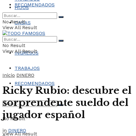
RECOMENDADOS
HIJOS
No Result
CASAS
View All Result
COCHES
No Result
View All Result
INGRESOS
TRABAJOS
Inicio
DINERO
RECOMENDADOS
Ricky Rubio: descubre el
sorprendente sueldo del
jugador español
No Result
in
DINERO
View All Result