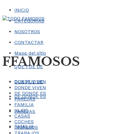
INICIO
CATEGORÍAS
NOSOTROS
CONTACTAR
Mapa del sitio
FFAMOSOS
QUE FUE DE
DONDE VIVEN
QUE FUE DE
DONDE VIVEN
DE DONDE ES
DE DONDE ES
PAREJAS
FAMILIA
HIJOS
PAREJAS
CASAS
COCHES
FAMILIA
INGRESOS
TRABAJOS