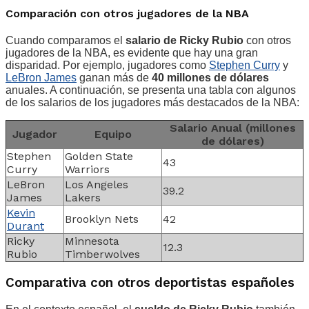
Comparación con otros jugadores de la NBA
Cuando comparamos el
salario de Ricky Rubio
con otros
jugadores de la NBA, es evidente que hay una gran
disparidad. Por ejemplo, jugadores como
Stephen Curry
y
LeBron James
ganan más de
40 millones de dólares
anuales. A continuación, se presenta una tabla con algunos
de los salarios de los jugadores más destacados de la NBA:
Salario Anual (millones
Jugador
Equipo
de dólares)
Stephen
Golden State
43
Curry
Warriors
LeBron
Los Angeles
39.2
James
Lakers
Kevin
Brooklyn Nets
42
Durant
Ricky
Minnesota
12.3
Rubio
Timberwolves
Comparativa con otros deportistas españoles