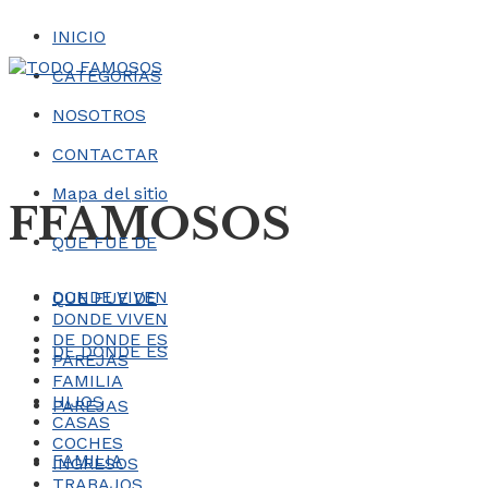
INICIO
CATEGORÍAS
NOSOTROS
CONTACTAR
Mapa del sitio
FFAMOSOS
QUE FUE DE
DONDE VIVEN
QUE FUE DE
DONDE VIVEN
DE DONDE ES
DE DONDE ES
PAREJAS
FAMILIA
HIJOS
PAREJAS
CASAS
COCHES
FAMILIA
INGRESOS
TRABAJOS