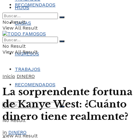
RECOMENDADOS
HIJOS
No Result
CASAS
View All Result
COCHES
No Result
View All Result
INGRESOS
TRABAJOS
Inicio
DINERO
RECOMENDADOS
La sorprendente fortuna
de Kanye West: ¿Cuánto
dinero tiene realmente?
No Result
in
DINERO
View All Result