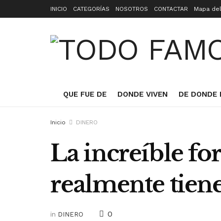
INICIO
CATEGORÍAS
NOSOTROS
CONTACTAR
Mapa del
QUE FUE DE
DONDE VIVEN
DE DONDE 
Inicio
DINERO
La increíble fo
realmente tien
0
in
DINERO