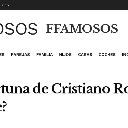
 sitio
FFAMOSOS
ES
PAREJAS
FAMILIA
HIJOS
CASAS
COCHES
IN
rtuna de Cristiano R
e?