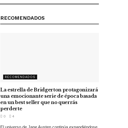
RECOMENDADOS
RECOMENDADOS
La estrella de Bridgerton protagonizará
una emocionante serie de época basada
en un best seller que no querrás
perderte
0
4
El universo de Jane Austen continúa expandiéndose