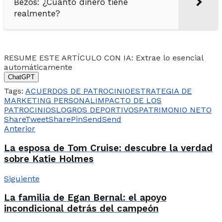
Bezos: ¿Cuánto dinero tiene
realmente?
RESUME ESTE ARTÍCULO CON IA: Extrae lo esencial
automáticamente
ChatGPT
Tags:
ACUERDOS DE PATROCINIO
ESTRATEGIA DE
MARKETING PERSONAL
IMPACTO DE LOS
PATROCINIOS
LOGROS DEPORTIVOS
PATRIMONIO NETO
Share
Tweet
Share
Pin
Send
Send
Anterior
La esposa de Tom Cruise: descubre la verdad
sobre Katie Holmes
Siguiente
La familia de Egan Bernal: el apoyo
incondicional detrás del campeón