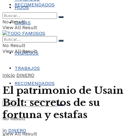
RECOMENDADOS
HIJOS
No Result
CASAS
View All Result
COCHES
No Result
View All Result
INGRESOS
TRABAJOS
Inicio
DINERO
RECOMENDADOS
El patrimonio de Usain
Bolt: secretos de su
fortuna y estafas
No Result
in
DINERO
View All Result