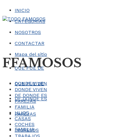
INICIO
CATEGORÍAS
NOSOTROS
CONTACTAR
Mapa del sitio
FFAMOSOS
QUE FUE DE
DONDE VIVEN
QUE FUE DE
DONDE VIVEN
DE DONDE ES
DE DONDE ES
PAREJAS
FAMILIA
HIJOS
PAREJAS
CASAS
COCHES
FAMILIA
INGRESOS
TRABAJOS