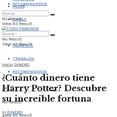
RECOMENDADOS
HIJOS
No Result
CASAS
View All Result
COCHES
No Result
View All Result
INGRESOS
TRABAJOS
Inicio
DINERO
RECOMENDADOS
¿Cuánto dinero tiene
Harry Potter? Descubre
su increíble fortuna
No Result
in
DINERO
View All Result