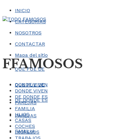
INICIO
CATEGORÍAS
NOSOTROS
CONTACTAR
Mapa del sitio
FFAMOSOS
QUE FUE DE
DONDE VIVEN
QUE FUE DE
DONDE VIVEN
DE DONDE ES
DE DONDE ES
PAREJAS
FAMILIA
HIJOS
PAREJAS
CASAS
COCHES
FAMILIA
INGRESOS
TRABAJOS