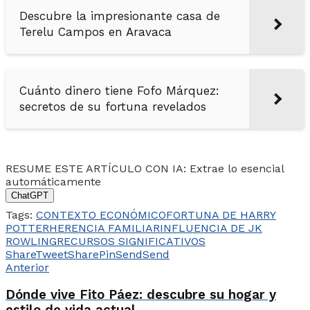
Descubre la impresionante casa de
Terelu Campos en Aravaca
Cuánto dinero tiene Fofo Márquez:
secretos de su fortuna revelados
RESUME ESTE ARTÍCULO CON IA: Extrae lo esencial
automáticamente
ChatGPT
Tags:
CONTEXTO ECONÓMICO
FORTUNA DE HARRY
POTTER
HERENCIA FAMILIAR
INFLUENCIA DE JK
ROWLING
RECURSOS SIGNIFICATIVOS
Share
Tweet
Share
Pin
Send
Send
Anterior
Dónde vive Fito Páez: descubre su hogar y