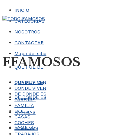
INICIO
CATEGORÍAS
NOSOTROS
CONTACTAR
Mapa del sitio
FFAMOSOS
QUE FUE DE
DONDE VIVEN
QUE FUE DE
DONDE VIVEN
DE DONDE ES
DE DONDE ES
PAREJAS
FAMILIA
HIJOS
PAREJAS
CASAS
COCHES
FAMILIA
INGRESOS
TRABAJOS