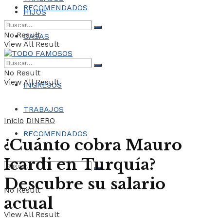
RECOMENDADOS
HIJOS
No Result
CASAS
View All Result
COCHES
No Result
View All Result
INGRESOS
TRABAJOS
Inicio
DINERO
RECOMENDADOS
¿Cuánto cobra Mauro
Icardi en Turquía?
Descubre su salario
No Result
actual
View All Result