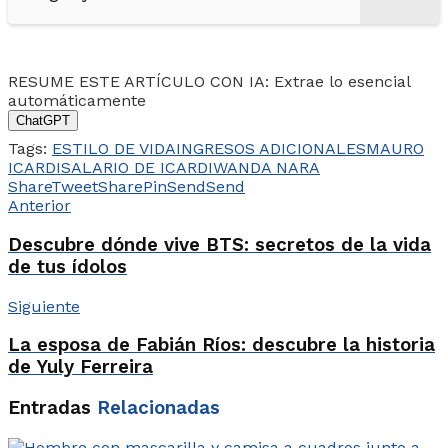
RESUME ESTE ARTÍCULO CON IA: Extrae lo esencial
automáticamente
ChatGPT
Tags:
ESTILO DE VIDA
INGRESOS ADICIONALES
MAURO
ICARDI
SALARIO DE ICARDI
WANDA NARA
Share
Tweet
Share
Pin
Send
Send
Anterior
Descubre dónde vive BTS: secretos de la vida
de tus ídolos
Siguiente
La esposa de Fabián Ríos: descubre la historia
de Yuly Ferreira
Entradas
Relacionadas