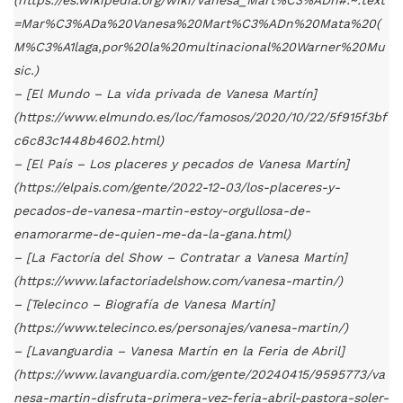
(https://es.wikipedia.org/wiki/Vanesa_Mart%C3%ADn#:~:text
=Mar%C3%ADa%20Vanesa%20Mart%C3%ADn%20Mata%20(
M%C3%A1laga,por%20la%20multinacional%20Warner%20Mu
sic.)
– [El Mundo – La vida privada de Vanesa Martín]
(https://www.elmundo.es/loc/famosos/2020/10/22/5f915f3bf
c6c83c1448b4602.html)
– [El País – Los placeres y pecados de Vanesa Martín]
(https://elpais.com/gente/2022-12-03/los-placeres-y-
pecados-de-vanesa-martin-estoy-orgullosa-de-
enamorarme-de-quien-me-da-la-gana.html)
– [La Factoría del Show – Contratar a Vanesa Martín]
(https://www.lafactoriadelshow.com/vanesa-martin/)
– [Telecinco – Biografía de Vanesa Martín]
(https://www.telecinco.es/personajes/vanesa-martin/)
– [Lavanguardia – Vanesa Martín en la Feria de Abril]
(https://www.lavanguardia.com/gente/20240415/9595773/va
nesa-martin-disfruta-primera-vez-feria-abril-pastora-soler-