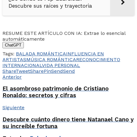
Descubre sus raíces y trayectoria
RESUME ESTE ARTÍCULO CON IA: Extrae lo esencial
automáticamente
ChatGPT
Tags:
BALADA ROMÁNTICA
INFLUENCIA EN
ARTISTAS
MÚSICA ROMÁNTICA
RECONOCIMIENTO
INTERNACIONAL
VIDA PERSONAL
Share
Tweet
Share
Pin
Send
Send
Anterior
El asombroso patrimonio de Cristiano
Ronaldo: secretos y cifras
Siguiente
Descubre cuánto dinero tiene Natanael Cano y
su increíble fortuna