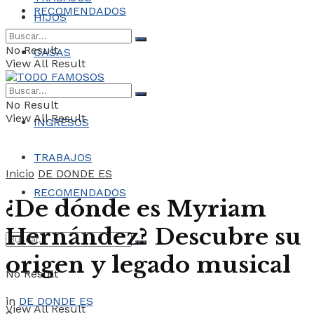
RECOMENDADOS
HIJOS
No Result
CASAS
View All Result
COCHES
No Result
View All Result
INGRESOS
TRABAJOS
Inicio
DE DONDE ES
RECOMENDADOS
¿De dónde es Myriam
Hernández? Descubre su
origen y legado musical
No Result
in
DE DONDE ES
View All Result