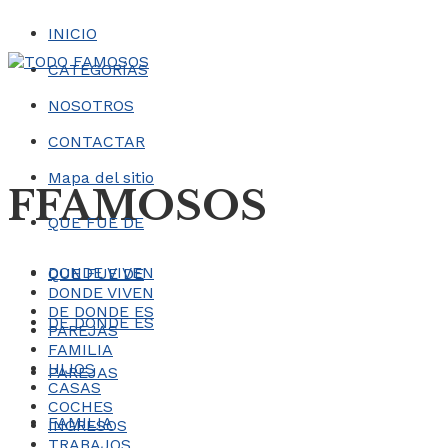
INICIO
CATEGORÍAS
NOSOTROS
CONTACTAR
Mapa del sitio
FFAMOSOS
QUE FUE DE
DONDE VIVEN
QUE FUE DE
DONDE VIVEN
DE DONDE ES
DE DONDE ES
PAREJAS
FAMILIA
HIJOS
PAREJAS
CASAS
COCHES
FAMILIA
INGRESOS
TRABAJOS