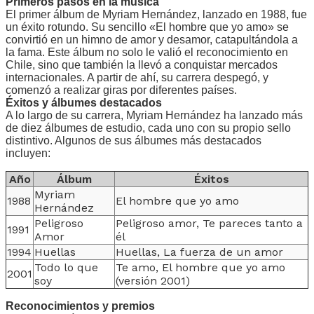
Primeros pasos en la música
El primer álbum de Myriam Hernández, lanzado en 1988, fue
un éxito rotundo. Su sencillo «El hombre que yo amo» se
convirtió en un himno de amor y desamor, catapultándola a
la fama. Este álbum no solo le valió el reconocimiento en
Chile, sino que también la llevó a conquistar mercados
internacionales. A partir de ahí, su carrera despegó, y
comenzó a realizar giras por diferentes países.
Éxitos y álbumes destacados
A lo largo de su carrera, Myriam Hernández ha lanzado más
de diez álbumes de estudio, cada uno con su propio sello
distintivo. Algunos de sus álbumes más destacados
incluyen:
Año
Álbum
Éxitos
Myriam
1988
El hombre que yo amo
Hernández
Peligroso
Peligroso amor, Te pareces tanto a
1991
Amor
él
1994
Huellas
Huellas, La fuerza de un amor
Todo lo que
Te amo, El hombre que yo amo
2001
soy
(versión 2001)
Reconocimientos y premios