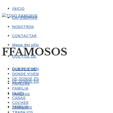
INICIO
CATEGORÍAS
NOSOTROS
CONTACTAR
Mapa del sitio
FFAMOSOS
QUE FUE DE
DONDE VIVEN
QUE FUE DE
DONDE VIVEN
DE DONDE ES
DE DONDE ES
PAREJAS
FAMILIA
HIJOS
PAREJAS
CASAS
COCHES
FAMILIA
INGRESOS
TRABAJOS