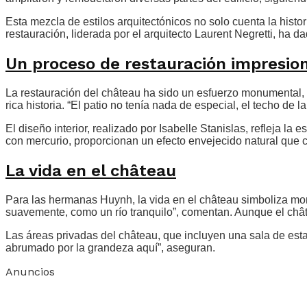
Esta mezcla de estilos arquitectónicos no solo cuenta la histo
restauración, liderada por el arquitecto Laurent Negretti, ha d
Un proceso de restauración impresio
La restauración del château ha sido un esfuerzo monumental, 
rica historia. “El patio no tenía nada de especial, el techo d
El diseño interior, realizado por Isabelle Stanislas, refleja 
con mercurio, proporcionan un efecto envejecido natural que 
La vida en el château
Para las hermanas Huynh, la vida en el château simboliza mom
suavemente, como un río tranquilo”, comentan. Aunque el chât
Las áreas privadas del château, que incluyen una sala de est
abrumado por la grandeza aquí”, aseguran.
Anuncios