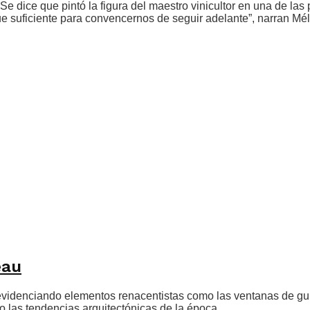
Se dice que pintó la figura del maestro vinicultor en una de las
e suficiente para convencernos de seguir adelante”, narran Mél
eau
denciando elementos renacentistas como las ventanas de guillo
o las tendencias arquitectónicas de la época.