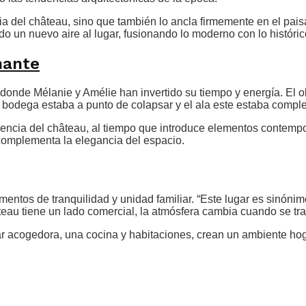
ria del château, sino que también lo ancla firmemente en el pais
ado un nuevo aire al lugar, fusionando lo moderno con lo históric
nante
donde Mélanie y Amélie han invertido su tiempo y energía. El o
e la bodega estaba a punto de colapsar y el ala este estaba com
la esencia del château, al tiempo que introduce elementos contem
complementa la elegancia del espacio.
entos de tranquilidad y unidad familiar. “Este lugar es sinóni
eau tiene un lado comercial, la atmósfera cambia cuando se tr
ar acogedora, una cocina y habitaciones, crean un ambiente hoga