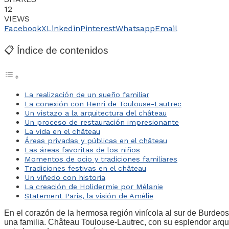
12
VIEWS
Facebook
X
Linkedin
Pinterest
Whatsapp
Email
📋 Índice de contenidos
La realización de un sueño familiar
La conexión con Henri de Toulouse-Lautrec
Un vistazo a la arquitectura del château
Un proceso de restauración impresionante
La vida en el château
Áreas privadas y públicas en el château
Las áreas favoritas de los niños
Momentos de ocio y tradiciones familiares
Tradiciones festivas en el château
Un viñedo con historia
La creación de Holidermie por Mélanie
Statement Paris, la visión de Amélie
En el corazón de la hermosa región vinícola al sur de Burdeos,
una familia. Château Toulouse-Lautrec, con su esplendor arqu