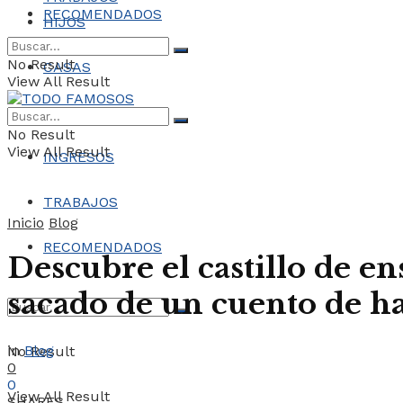
RECOMENDADOS
HIJOS
No Result
CASAS
View All Result
COCHES
No Result
View All Result
INGRESOS
TRABAJOS
Inicio
Blog
RECOMENDADOS
Descubre el castillo de 
sacado de un cuento de had
in
Blog
No Result
0
0
View All Result
SHARES